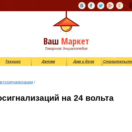
Ваш
Маркет
Товарная Энциклопедия
Техника
Детям
Дом и дача
Строительст
втосигнализации
/
сигнализаций на 24 вольта