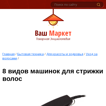
Ваш
Маркет
Товарная Энциклопедия
Главная
/
Бытовая техника
/
Для красоты и зодровья
/
Уход за
волосами
/
8 видов машинок для стрижки
волос