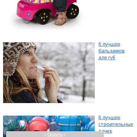
6 лучших
бальзамов
для губ
6 лучших
строительных
тачек
↓
Скрыть
↓