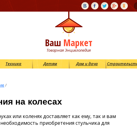
Ваш
Маркет
Товарная Энциклопедия
Техника
Детям
Дом и дача
Строительст
ие
/
ния на колесах
уках или коленях доставляет как ему, так и вам
я необходимость приобретения стульчика для