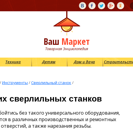
Ваш
Маркет
Товарная Энциклопедия
Техника
Детям
Дом и дача
Строительст
/
Инструменты
/
Сверлильный станок
/
их сверлильных станков
бойтись без такого универсального оборудования,
ется в различных производственных и ремонтных
отверстий, а также нарезания резьбы.