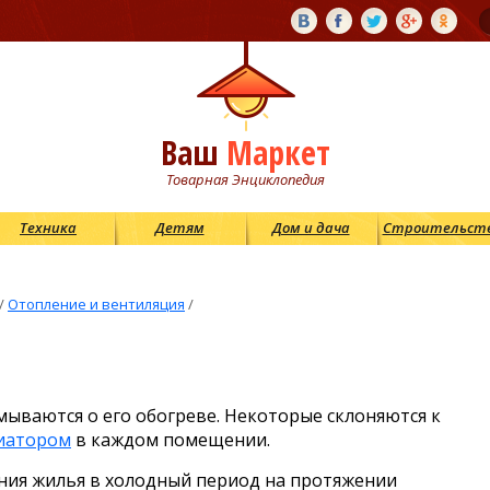
Ваш
Маркет
Товарная Энциклопедия
Техника
Детям
Дом и дача
Строительст
/
Отопление и вентиляция
/
мываются о его обогреве. Некоторые склоняются к
иатором
в каждом помещении.
ния жилья в холодный период на протяжении