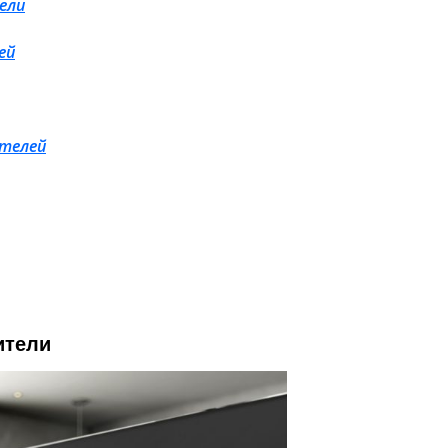
ели
ей
ителей
ители