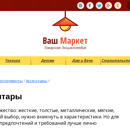
Ваш
Маркет
Товарная Энциклопедия
Техника
Детям
Дом и дача
Строительст
нструменты
/
Аксессуары
/
итары
ество: жесткие, толстые, металлические, мягкие,
й выбор, нужно вникнуть в характеристики. Но для
предпочтений и требований лучше лично