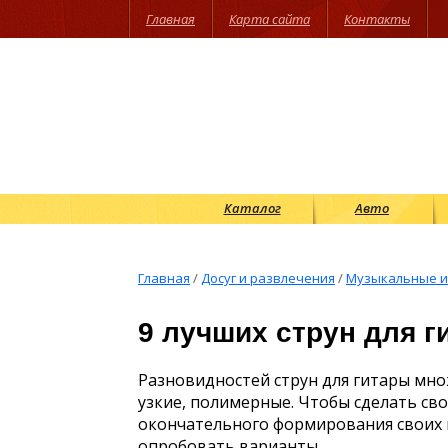
Главная
Карта сайта
Контакты
Каталог
Авто
Главная
/
Досуг и развлечения
/
Музыкальные и
9 лучших струн для г
Разновидностей струн для гитары множ
узкие, полимерные. Чтобы сделать сво
окончательного формирования своих 
опробовать варианты.