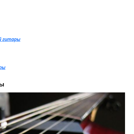
й гитары
ры
ры