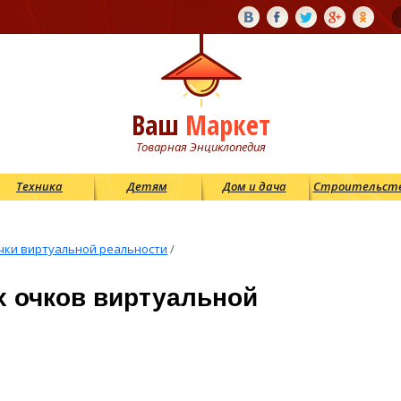
Ваш
Маркет
Товарная Энциклопедия
Техника
Детям
Дом и дача
Строительст
чки виртуальной реальности
/
х очков виртуальной