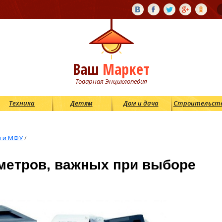
Ваш
Маркет
Товарная Энциклопедия
Техника
Детям
Дом и дача
Строительст
 и МФУ
/
аметров, важных при выборе