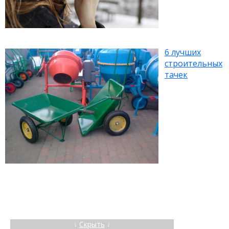
6 лучших
строительных
тачек
↓
Скрыть
↓