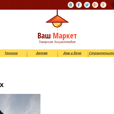
Ваш
Маркет
Товарная Энциклопедия
Техника
Детям
Дом и дача
Строительст
х