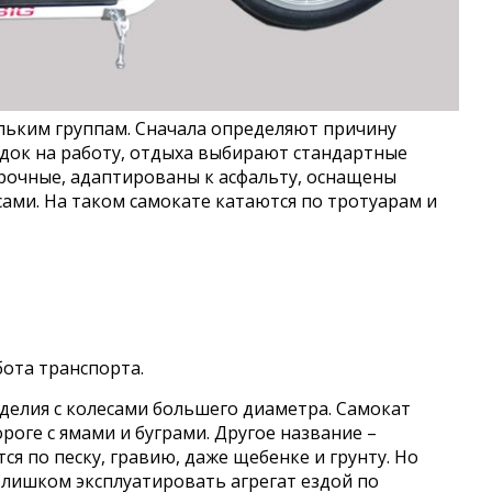
льким группам. Сначала определяют причину
ездок на работу, отдыха выбирают стандартные
прочные, адаптированы к асфальту, оснащены
ми. На таком самокате катаются по тротуарам и
бота транспорта.
делия с колесами большего диаметра. Самокат
оге с ямами и буграми. Другое название –
я по песку, гравию, даже щебенке и грунту. Но
Слишком эксплуатировать агрегат ездой по