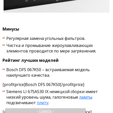
Минусы
Регулярная замена угольных фильтров.
Чистка и промывание жироулавливающих
элементов проводится по мере загрязнения.
Рейтинг лучших моделей
Bosch DFS 067K50 – встраиваемая модель
наилучшего качества.
[profitprice]Bosch DFS 067K50[/profitprice]
Siemens LI 67SA530 IX немецкой сборки имеет
низкий уровень шума, галогеновые
лампы
подсвечивают
плиту
.
↓
Скрыть
↓
[profitprice]Siemens LI 67SA530 IX[/profitprice]