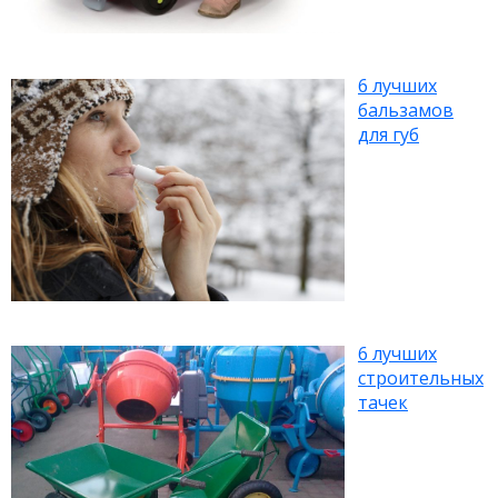
6 лучших
бальзамов
для губ
6 лучших
строительных
тачек