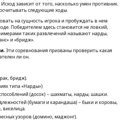
 Исход зависит от того, насколько умен противник.
росчитывать следующие ходы.
вать на сущность игрока и пробуждать в нем
оде. Победителем здесь становится не ловкий,
Примерами таких развлечений называют нарды,
анс» и «бридж».
и.
Эти соревнования призваны проверить какая
телен ли он.
рак, бридж).
ниях типа «Нарды»)
пособлений (досок) – шахматы, нарды, шашки.
лежностей (бумаги и карандаша) – быки и коровы,
, виселица.
сных узоров (домино, маджонг).