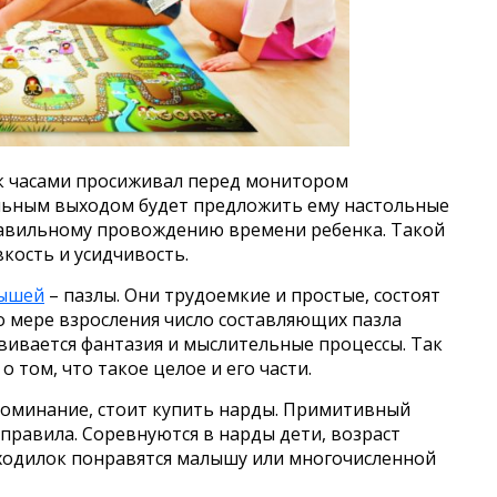
ок часами просиживал перед монитором
льным выходом будет предложить ему настольные
равильному провождению времени ребенка. Такой
кость и усидчивость.
лышей
– пазлы. Они трудоемкие и простые, состоят
По мере взросления число составляющих пазла
звивается фантазия и мыслительные процессы. Так
 том, что такое целое и его части.
оминание, стоит купить нарды. Примитивный
правила. Соревнуются в нарды дети, возраст
 ходилок понравятся малышу или многочисленной