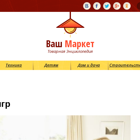
Ваш
Маркет
Товарная Энциклопедия
Техника
Детям
Дом и дача
Строительст
игр