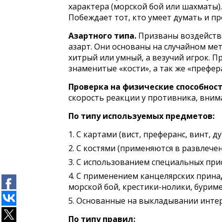
характера (морской бой или шахматы).
Побеждает тот, кто умеет думать и п
Азартного типа.
Призваны воздейство
азарт. Они основаны на случайном мет
хитрый или умный, а везучий игрок. 
знаменитые «кости», а так же «префер
Проверка на физические способност
скорость реакции у противника, внима
По типу используемых предметов:
С картами (вист, преферанс, винт, ду
С костями (применяются в развлече
С использованием специальных прис
С применением канцелярских принад
морской бой, крестики-нолики, буриме
Основанные на выкладывании интере
По типу правил: