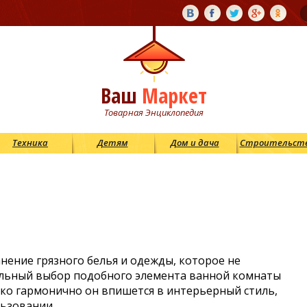
Ваш
Маркет
Товарная Энциклопедия
Техника
Детям
Дом и дача
Строительст
нение грязного белья и одежды, которое не
льный выбор подобного элемента ванной комнаты
ько гармонично он впишется в интерьерный стиль,
льзовании.