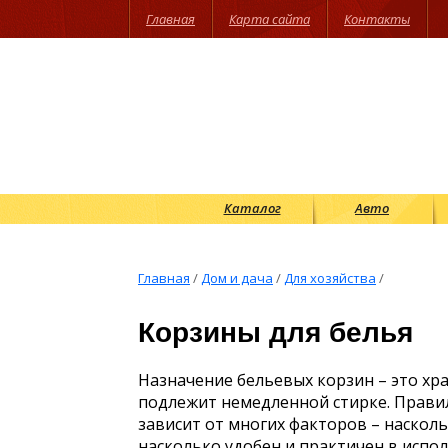
Главная
Карта сайта
Контакты
Каталог
Авто
Главная
/
Дом и дача
/
Для хозяйства
/
Корзины для белья
Назначение бельевых корзин – это хра
подлежит немедленной стирке. Прави
зависит от многих факторов – наскол
насколько удобен и практичен в испо