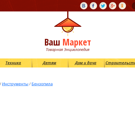
Ваш
Маркет
Товарная Энциклопедия
Техника
Детям
Дом и дача
Строительст
/
Инструменты
/
Бензопила