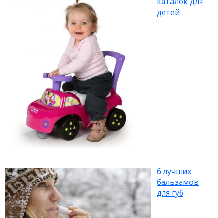
каталок для
детей
6 лучших
бальзамов
для губ