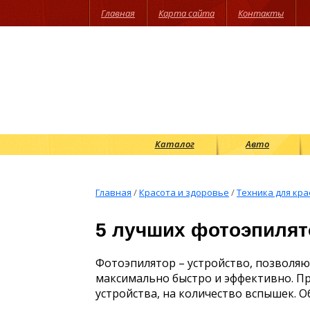
Главная
Карта сайта
Контакты
Каталог
Авто
Главная
/
Красота и здоровье
/
Техника для кра
5 лучших фотоэпилято
Фотоэпилятор – устройство, позволя
максимально быстро и эффективно. П
устройства, на количество вспышек. О