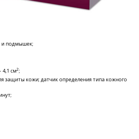
и и подмышек;
2
 4,1 см
;
я защиты кожи; датчик определения типа кожного
инут;