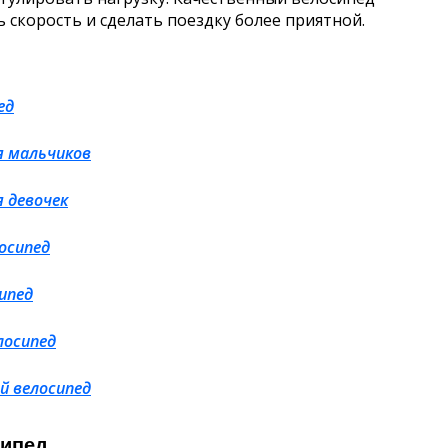
 скорость и сделать поездку более приятной.
ед
я мальчиков
 девочек
осипед
ипед
лосипед
й велосипед
сипед