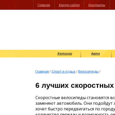
Главная
Карта сайта
Контакты
Каталог
Авто
Главная
/
Спорт и отдых
/
Велосипеды
/
6 лучших скоростных
Скоростные велосипеды становятся в
заменяют автомобиль. Они подойдут л
хочет быстро передвигаться по город
количество передач и возможность ре