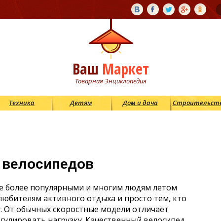
Ваш
Маркет
Товарная Энциклопедия
Техника
Детям
Дом и дача
Строительст
 велосипедов
се более популярными и многим людям летом
юбителям активного отдыха и просто тем, кто
у. От обычных скоростные модели отличает
гулировать нагрузку. Качественный велосипед