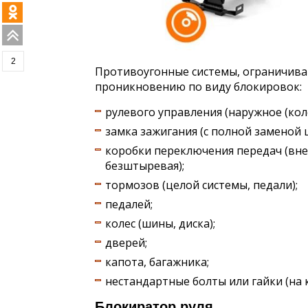
2
Противоугонные системы, ограничив
проникновению по виду блокировок:
рулевого управления (наружное (коле
замка зажигания (с полной заменой ш
коробки переключения передач (внеш
безштыревая);
тормозов (целой системы, педали);
педалей;
колес (шины, диска);
дверей;
капота, багажника;
нестандартные болты или гайки (на к
Блокиратор руля