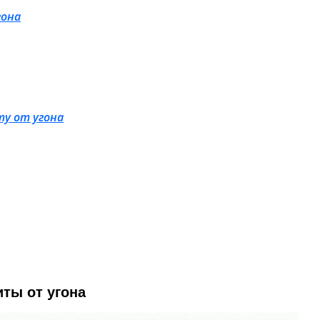
гона
ту от угона
ты от угона